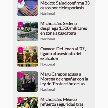
México: Salud confirma 33
casos por ciclosporiasis
Nacional
Michoacán: Sedena
2
despliega 1,500 militares
en zona aguacatera
Nacional
Oaxaca: Detienen al ’07’,
3
ligado al asesinato del
exalcalde
Nacional
Maru Campos acusa a
4
Morena de engañar con la
ley de ‘Protección de las
Audiencias’
Nacional
Michoacán: México
5
refuerza seguridad tras